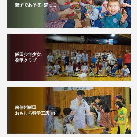
親子であそぼ♪ 森っこ
飯田少年少女
発明クラブ
南信州飯田
おもしろ科学工房 HP