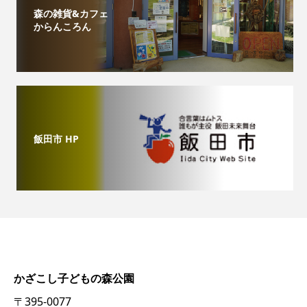
森の雑貨&カフェ
からんころん
飯田市 HP
かざこし子どもの森公園
〒395-0077