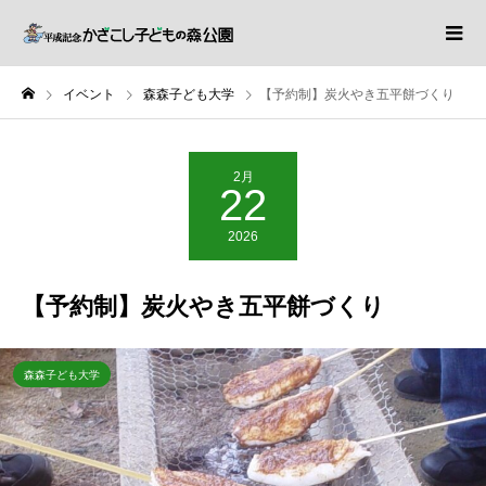
イベント
森森子ども大学
【予約制】炭火やき五平餅づくり
2月
22
2026
【予約制】炭火やき五平餅づくり
森森子ども大学