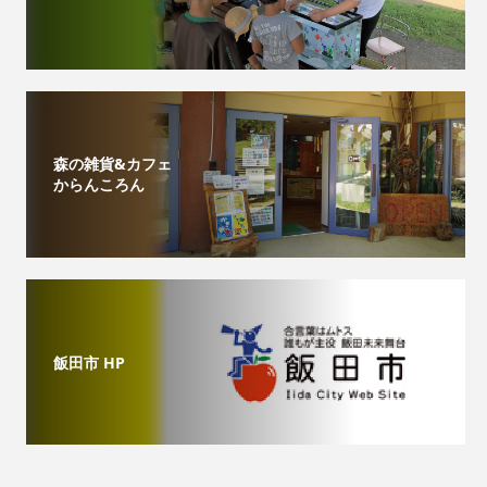
森の雑貨&カフェ
からんころん
飯田市 HP