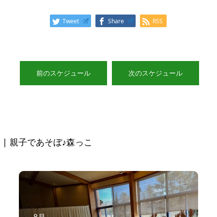
Tweet
Share
RSS
前のスケジュール
次のスケジュール
| 親子であそぼ♪森っこ
8月