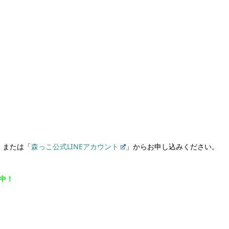
）
または「
森っこ公式LINEアカウント
」からお申し込みください。
集中！