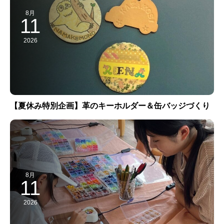
8月
11
2026
【夏休み特別企画】革のキーホルダー＆缶バッジづくり
8月
11
2026