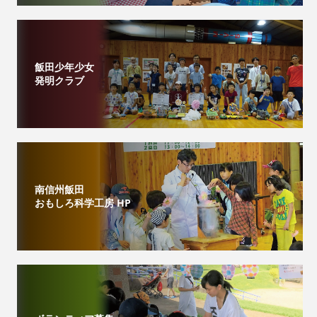
飯田少年少女
発明クラブ
南信州飯田
おもしろ科学工房 HP