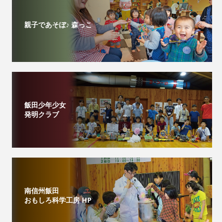
親子であそぼ♪ 森っこ
飯田少年少女
発明クラブ
南信州飯田
おもしろ科学工房 HP