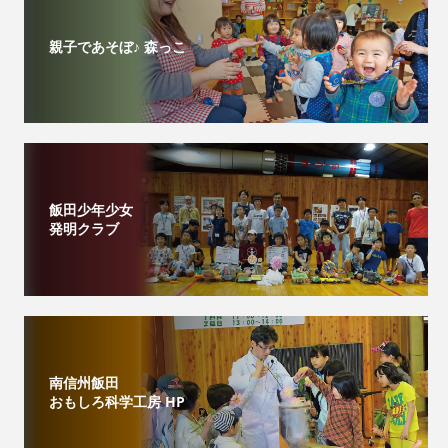
親子であそぼ♪ 森っこ
飯田少年少女
発明クラブ
南信州飯田
おもしろ科学工房 HP