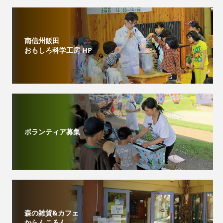
南信州飯田
おもしろ科学工房 HP
ボランティア募集
森の雑貨&カフェ
からんころん