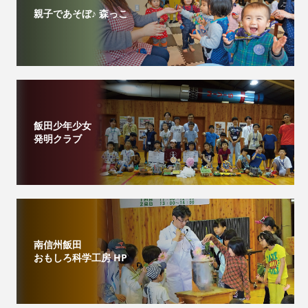
親子であそぼ♪ 森っこ
飯田少年少女
発明クラブ
南信州飯田
おもしろ科学工房 HP