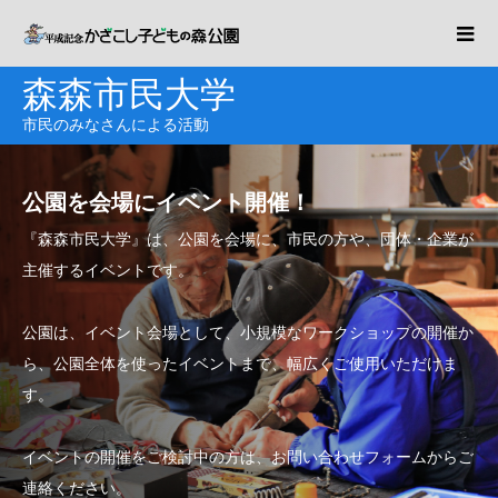
森森市民大学
市民のみなさんによる活動
公園を会場にイベント開催！
『森森市民大学』は、公園を会場に、市民の方や、団体・企業が
主催するイベントです。
公園は、イベント会場として、小規模なワークショップの開催か
ら、公園全体を使ったイベントまで、幅広くご使用いただけま
す。
イベントの開催をご検討中の方は、お問い合わせフォームからご
連絡ください。