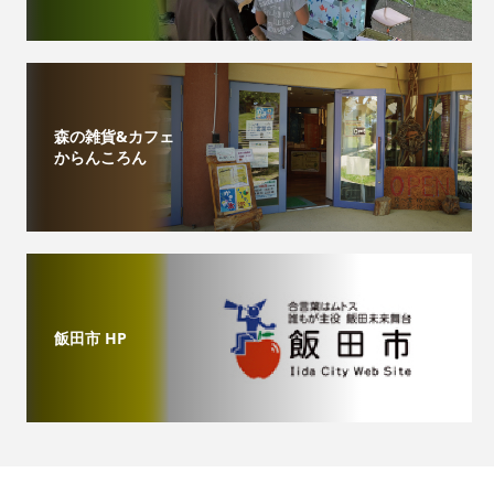
森の雑貨&カフェ
からんころん
飯田市 HP