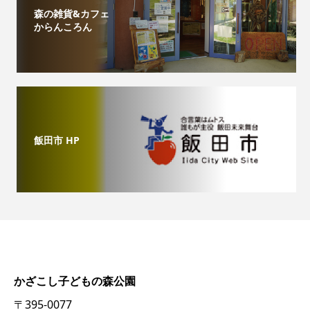
森の雑貨&カフェ
からんころん
飯田市 HP
かざこし子どもの森公園
〒395-0077