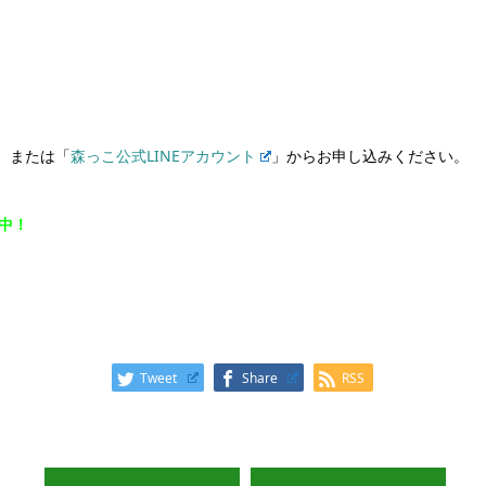
）
または「
森っこ公式LINEアカウント
」からお申し込みください。
集中！
Tweet
Share
RSS