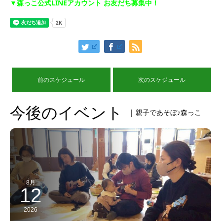
▼森っこ公式LINEアカウント お友だち募集中！
前のスケジュール
次のスケジュール
今後のイベント
| 親子であそぼ♪森っこ
8月
12
2026