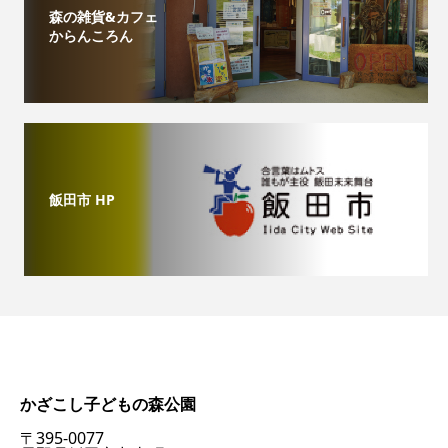
森の雑貨&カフェ
からんころん
飯田市 HP
かざこし子どもの森公園
〒395-0077