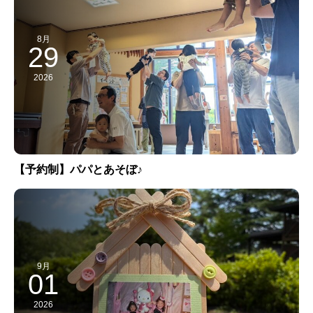
8月
29
2026
【予約制】パパとあそぼ♪
9月
01
2026