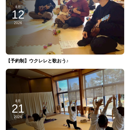
8月
12
2026
【予約制】ウクレレと歌おう♪
8月
21
2026