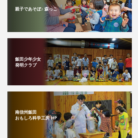
親子であそぼ♪ 森っこ
飯田少年少女
発明クラブ
南信州飯田
おもしろ科学工房 HP