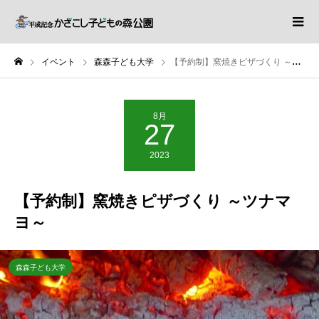
イベント
森森子ども大学
【予約制】窯焼きピザづくり ～ツナマヨ～
8月
27
2023
【予約制】窯焼きピザづくり ～ツナマ
ヨ～
森森子ども大学