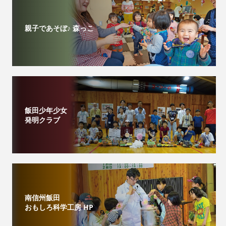
親子であそぼ♪ 森っこ
飯田少年少女
発明クラブ
南信州飯田
おもしろ科学工房 HP