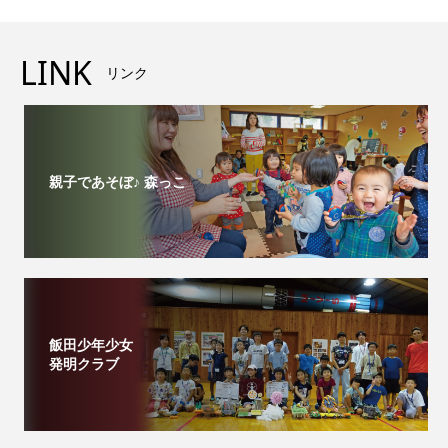
LINK
リンク
親子であそぼ♪ 森っこ
飯田少年少女
発明クラブ