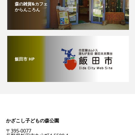
森の雑貨&カフェ
からんころん
飯田市 HP
かざこし子どもの森公園
〒395-0077