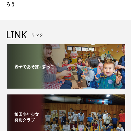
ろう
LINK
リンク
親子であそぼ♪ 森っこ
飯田少年少女
発明クラブ