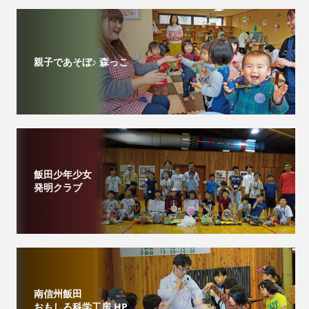
親子であそぼ♪ 森っこ
飯田少年少女
発明クラブ
南信州飯田
おもしろ科学工房 HP