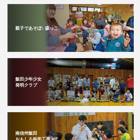
親子であそぼ♪ 森っこ
飯田少年少女
発明クラブ
南信州飯田
おもしろ科学工房 HP