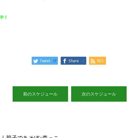
集中！
Tweet
Share
RSS
前のスケジュール
次のスケジュール
| 親子であそぼ♪森っこ