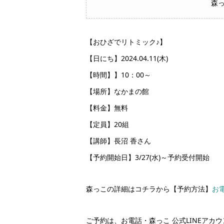
森
【おひざでリトミック♪】
【日にち】2024.04.11(木)
【時間】】10：00～
【場所】なかまの館
【料金】無料
【定員】20組
【講師】長沼 香さん
【予約開始日】3/27(水)～予約受付開始
森っこの詳細はコチラから【予約方法】
お
ご予約は、お電話・森っこ 公式LINEアカ