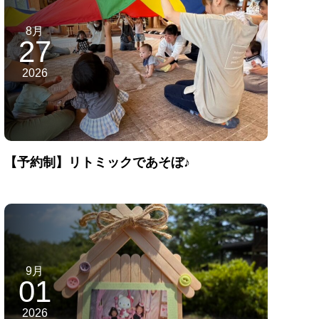
8月
27
2026
【予約制】リトミックであそぼ♪
9月
01
2026