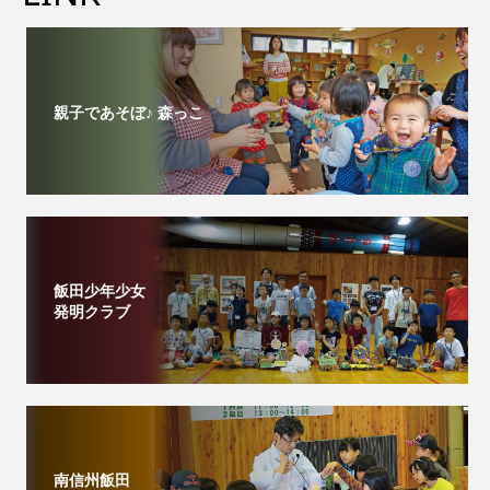
親子であそぼ♪ 森っこ
飯田少年少女
発明クラブ
南信州飯田