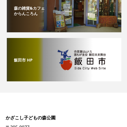
森の雑貨&カフェ
からんころん
飯田市 HP
かざこし子どもの森公園