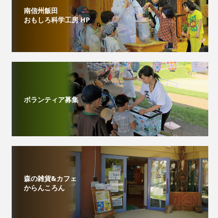
南信州飯田
おもしろ科学工房 HP
ボランティア募集
森の雑貨&カフェ
からんころん