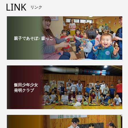
LINK
リンク
親子であそぼ♪ 森っこ
飯田少年少女
発明クラブ