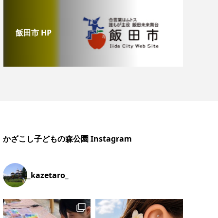
飯田市 HP
かざこし子どもの森公園 Instagram
_kazetaro_