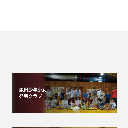
飯田少年少女
発明クラブ