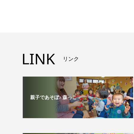
LINK
リンク
親子であそぼ♪ 森っこ