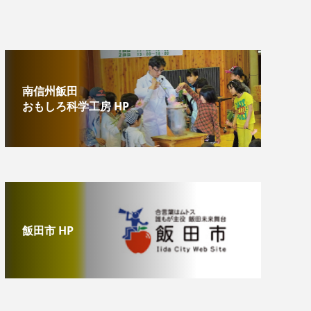
南信州飯田
おもしろ科学工房 HP
飯田市 HP