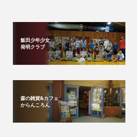
飯田少年少女
発明クラブ
森の雑貨&カフェ
からんころん