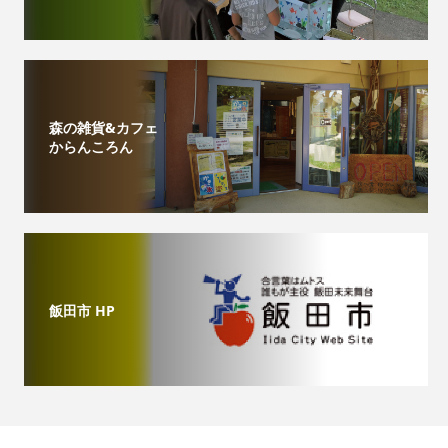
森の雑貨&カフェ
からんころん
飯田市 HP