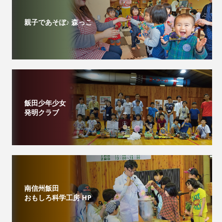
親子であそぼ♪ 森っこ
飯田少年少女
発明クラブ
南信州飯田
おもしろ科学工房 HP