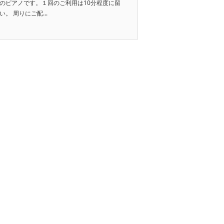
のピアノです。１回のご利用は10分程度に留
 周りにご配...