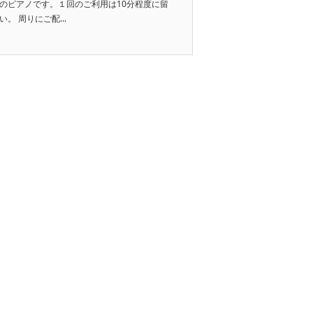
のピアノです。１回のご利用は10分程度に留
 周りにご配...