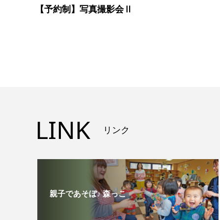
【予約制】写真撮影会Ⅱ
LINK
リンク
親子であそぼ♪ 森っこ