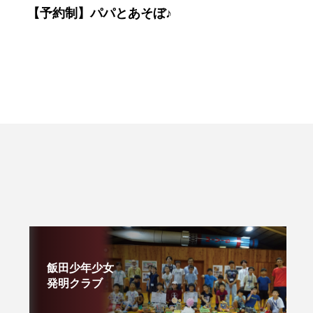
【予約制】パパとあそぼ♪
飯田少年少女
発明クラブ