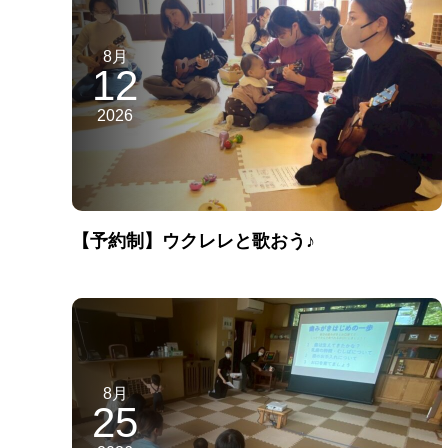
8月
12
2026
【予約制】ウクレレと歌おう♪
8月
25