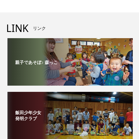
LINK
リンク
親子であそぼ♪ 森っこ
飯田少年少女
発明クラブ