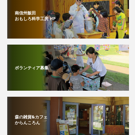
南信州飯田
おもしろ科学工房 HP
ボランティア募集
森の雑貨&カフェ
からんころん