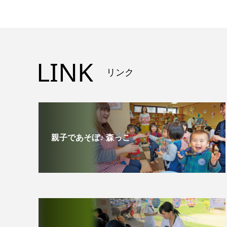
LINK
リンク
親子であそぼ♪ 森っこ