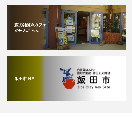
森の雑貨&カフェ
からんころん
飯田市 HP