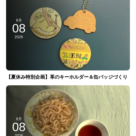
8月
08
2026
【夏休み特別企画】革のキーホルダー＆缶バッジづくり
8月
08
2026