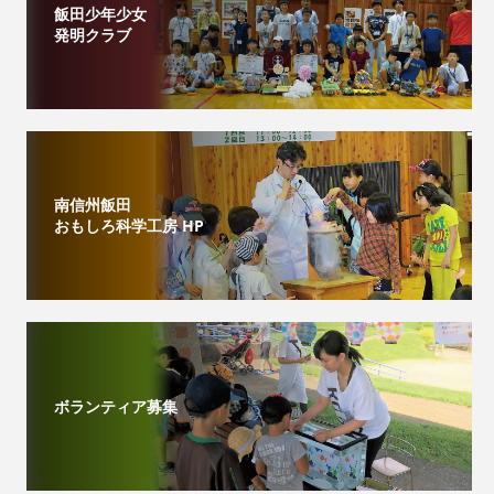
飯田少年少女
発明クラブ
南信州飯田
おもしろ科学工房 HP
ボランティア募集