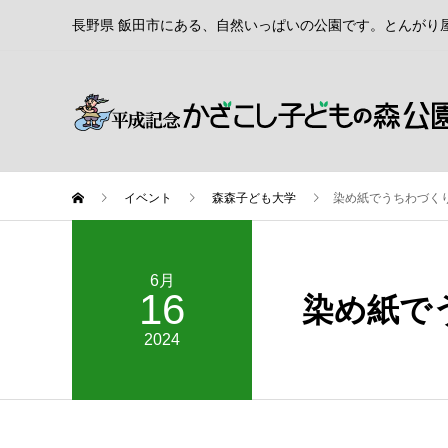
長野県 飯田市にある、自然いっぱいの公園です。とんがり
イベント
森森子ども大学
染め紙でうちわづく
6月
16
染め紙で
2024