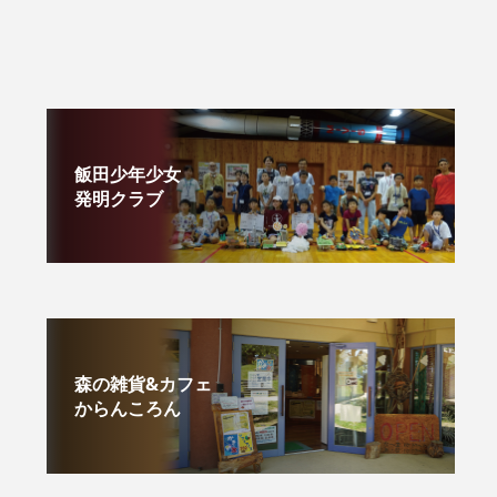
飯田少年少女
発明クラブ
森の雑貨&カフェ
からんころん