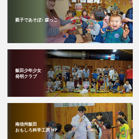
親子であそぼ♪ 森っこ
飯田少年少女
発明クラブ
南信州飯田
おもしろ科学工房 HP