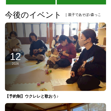
今後のイベント
| 親子であそぼ♪森っこ
8月
12
2026
【予約制】ウクレレと歌おう♪