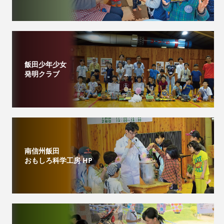
飯田少年少女
発明クラブ
南信州飯田
おもしろ科学工房 HP