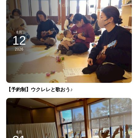
8月
12
2026
【予約制】ウクレレと歌おう♪
8月