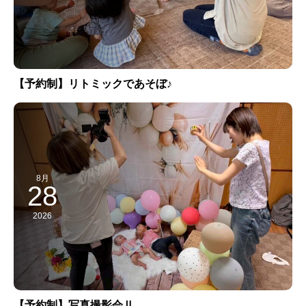
【予約制】リトミックであそぼ♪
8月
28
2026
【予約制】写真撮影会Ⅱ