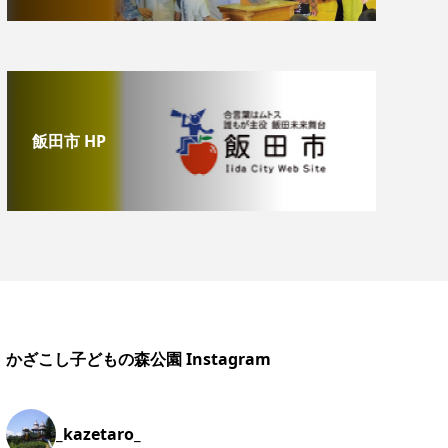
飯田市 HP
かざこし子どもの森公園 Instagram
_kazetaro_