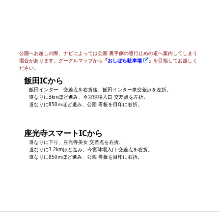
公園へお越しの際、ナビによっては公園 裏手側の通行止めの道へ案内してしまう
場合があります。グーグルマップから
『
おしぼら駐車場
』
を目指してお越しく
ださい。
飯田ICから
飯田インター 交差点を右折後、飯田インター東交差点を左折。
道なりに3kmほど進み、今宮球場入口 交差点を左折。
道なりに850ｍほど進み、公園 看板を目印に右折。
座光寺スマートICから
道なりに下り、座光寺美女 交差点を右折。
道なりに3.2kmほど進み、今宮球場入口 交差点を右折。
道なりに850ｍほど進み、公園 看板を目印に右折。