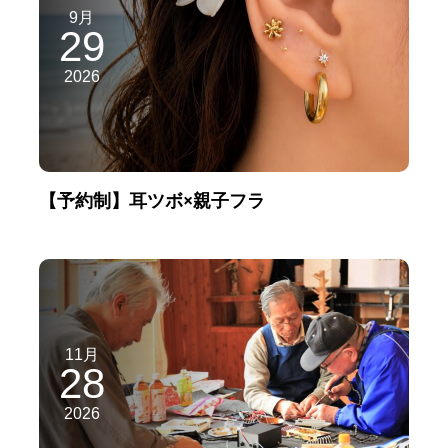
9月
29
2026
【予約制】耳ツボ×親子フラ
11月
28
2026