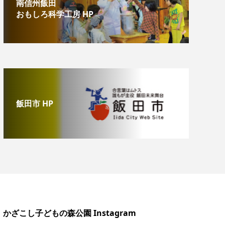
南信州飯田
おもしろ科学工房 HP
飯田市 HP
かざこし子どもの森公園 Instagram