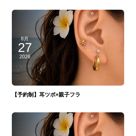
8月
27
2026
【予約制】耳ツボ×親子フラ