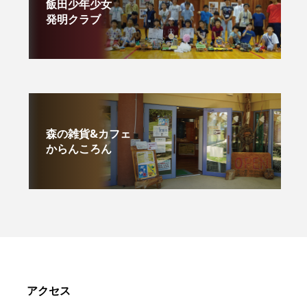
飯田少年少女
発明クラブ
森の雑貨&カフェ
からんころん
アクセス