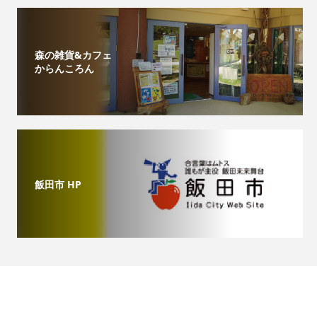
森の雑貨&カフェ
からんころん
飯田市 HP