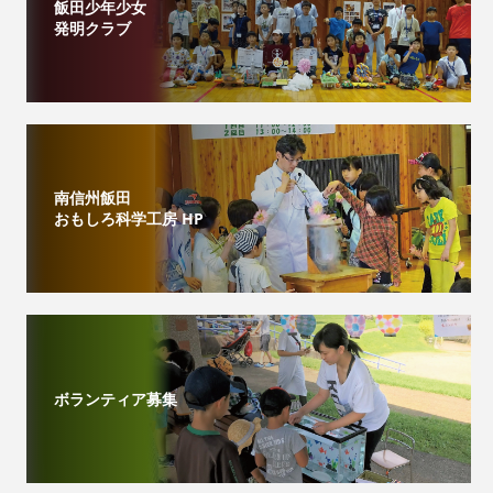
飯田少年少女
発明クラブ
南信州飯田
おもしろ科学工房 HP
ボランティア募集